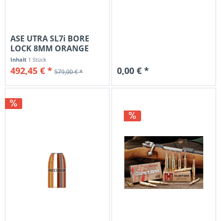
ASE UTRA SL7i BORE
LOCK 8MM ORANGE
CERAKOTE,...
Inhalt
1 Stück
492,45 € *
0,00 € *
579,00 € *