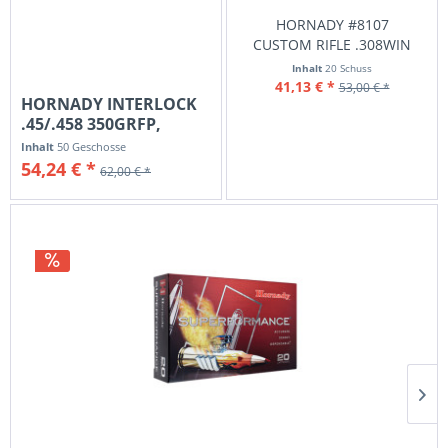
HORNADY #8107
CUSTOM RIFLE .308WIN
220GR RN...
Inhalt
20 Schuss
41,13 € *
53,00 € *
HORNADY INTERLOCK
.45/.458 350GRFP,
VPE:...
Inhalt
50 Geschosse
54,24 € *
62,00 € *