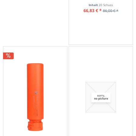
MARLIN 325GR FTX,...
Inhalt
20 Schuss
66,83 € *
86,00 € *