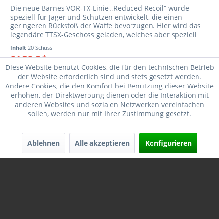
Die neue Barnes VOR-TX-Linie „Reduced Recoil“ wurde
speziell für Jäger und Schützen entwickelt, die einen
geringeren Rückstoß der Waffe bevorzugen. Hier wird das
legendäre TTSX-Geschoss geladen, welches aber speziell
bei dieser...
Inhalt
20 Schuss
64,26 € *
82,50 € *
Diese Website benutzt Cookies, die für den technischen Betrieb
der Website erforderlich sind und stets gesetzt werden.
Merken
Andere Cookies, die den Komfort bei Benutzung dieser Website
erhöhen, der Direktwerbung dienen oder die Interaktion mit
anderen Websites und sozialen Netzwerken vereinfachen
sollen, werden nur mit Ihrer Zustimmung gesetzt.
Ablehnen
Alle akzeptieren
Konfigurieren
BARNES VOR-TX REDUCED RECOIL .243 WIN 80GR