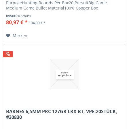
PurposeHunting Rounds Per Box20 PursuitBig Game,
Medium Game Bullet Material100% Copper Box
UPC71687607163 0...
Inhalt
20 Schuss
80,97 € *
104,00 € *
Merken
BARNES 6,5MM PRC 127GR LRX BT, VPE:20STÜCK,
#30830