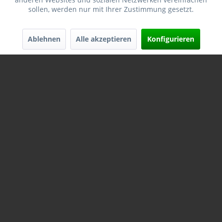
sollen, werden nur mit Ihrer Zustimmung gesetzt.
Ablehnen
Alle akzeptieren
Konfigurieren
HORNADY V-MAX 6MM/.243 65GR, VPE: 100STÜCK,
#22415
Inhalt
100 Geschosse
37,91 € *
43,00 € *
Merken