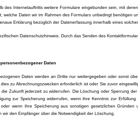
lb des Internetauftritts weitere Formulare eingebunden sein, mit deren
, welche Daten wir im Rahmen des Formulars unbedingt benötigen und
enaue Erklärung bezüglich der Datenerfassung innerhalb eines solchen
ezifischen Datenschutzhinweis. Durch das Senden des Kontaktformular
e personenbezogener Daten
bezogenen Daten werden an Dritte nur weitergegeben oder sonst über
t, dies zu Abrechnungszwecken erforderlich ist oder Sie zuvor eingewilli
r die Zukunft jederzeit zu widerrufen. Die Löschung oder Sperrung d
lligung zur Speicherung widerrufen, wenn ihre Kenntnis zur Erfüllun
st oder wenn ihre Speicherung aus sonstigen gesetzlichen Gründen u
n wir den Empfänger über die Notwendigkeit der Löschung.