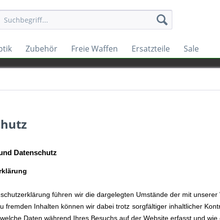
tik
Zubehör
Freie Waffen
Ersatzteile
Sale
chutz
 und Datenschutz
rklärung
nschutzerklärung führen wir die dargelegten Umstände der mit unser
u fremden Inhalten können wir dabei trotz sorgfältiger inhaltlicher Ko
 welche Daten während Ihres Besuchs auf der Website erfasst und wie