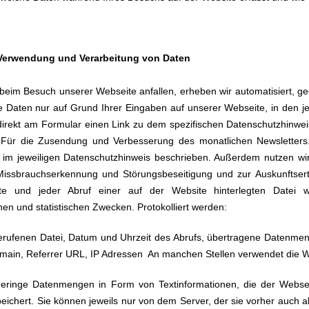
 Verwendung und Verarbeitung von Daten
 beim Besuch unserer Webseite anfallen, erheben wir automatisiert, g
e Daten nur auf Grund Ihrer Eingaben auf unserer Webseite, in den j
e direkt am Formular einen Link zu dem spezifischen Datenschutzhinweis
 Für die Zusendung und Verbesserung des monatlichen Newsletters. 
im jeweiligen Datenschutzhinweis beschrieben. Außerdem nutzen wir 
ssbrauchserkennung und Störungsbeseitigung und zur Auskunftsertei
e und jeder Abruf einer auf der Website hinterlegten Datei we
n und statistischen Zwecken. Protokolliert werden:
rufenen Datei, Datum und Uhrzeit des Abrufs, übertragene Datenmen
main, Referrer URL, IP Adressen An manchen Stellen verwendet die 
geringe Datenmengen in Form von Textinformationen, die der Webse
peichert. Sie können jeweils nur von dem Server, der sie vorher auch 