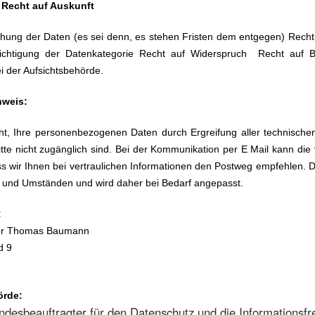
e Recht auf Auskunft
chung der Daten (es sei denn, es stehen Fristen dem entgegen) Rech
ichtigung der Datenkategorie Recht auf Widerspruch Recht auf Ber
i der Aufsichtsbehörde.
nweis:
t, Ihre personenbezogenen Daten durch Ergreifung aller technischen
itte nicht zugänglich sind. Bei der Kommunikation per E Mail kann die 
s wir Ihnen bei vertraulichen Informationen den Postweg empfehlen. D
und Umständen und wird daher bei Bedarf angepasst.
:
her Thomas Baumann
d 9
r
örde:
ndesbeauftragter für den Datenschutz und die Informationsfre