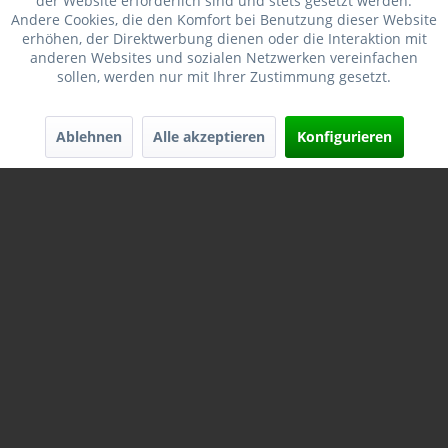
der Website erforderlich sind und stets gesetzt werden.
Merken
Andere Cookies, die den Komfort bei Benutzung dieser Website
erhöhen, der Direktwerbung dienen oder die Interaktion mit
anderen Websites und sozialen Netzwerken vereinfachen
sollen, werden nur mit Ihrer Zustimmung gesetzt.
Ablehnen
Alle akzeptieren
Konfigurieren
HORNADY FULL LENGTH MATRITZENSATZ 7x57
#546308
Cartridge: 7X57 Bullet Diameter: 0.284 Die Product Line:
Custom Grade™ Dies Die Set: 546308 Die Series: I Full-
Length Size Die: 46309 Seating Die: 44133 Expander Die:
—...
Inhalt
1 Set
82,90 € *
93,95 € *