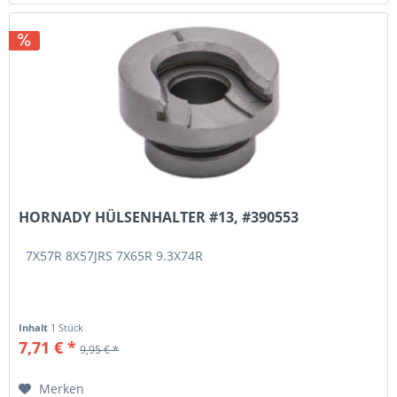
HORNADY HÜLSENHALTER #13, #390553
7X57R 8X57JRS 7X65R 9.3X74R
Inhalt
1 Stück
7,71 € *
9,95 € *
Merken