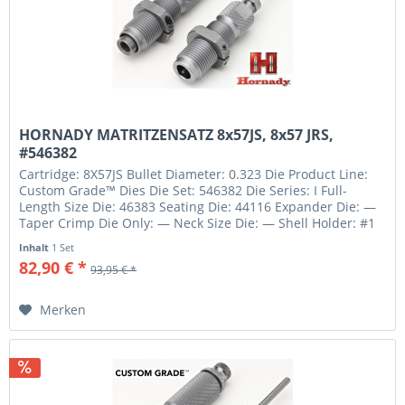
HORNADY MATRITZENSATZ 8x57JS, 8x57 JRS,
#546382
Cartridge: 8X57JS Bullet Diameter: 0.323 Die Product Line:
Custom Grade™ Dies Die Set: 546382 Die Series: I Full-
Length Size Die: 46383 Seating Die: 44116 Expander Die: —
Taper Crimp Die Only: — Neck Size Die: — Shell Holder: #1
390541...
Inhalt
1 Set
82,90 € *
93,95 € *
Merken