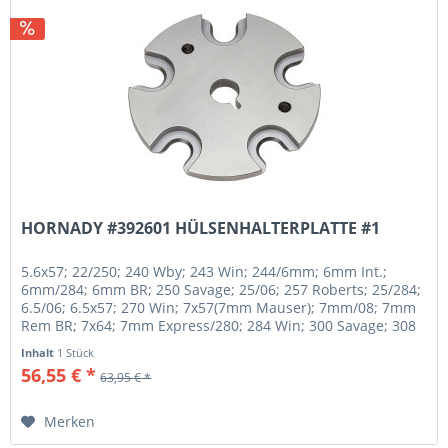
HORNADY #392601 HÜLSENHALTERPLATTE #1
5.6x57; 22/250; 240 Wby; 243 Win; 244/6mm; 6mm Int.;
6mm/284; 6mm BR; 250 Savage; 25/06; 257 Roberts; 25/284;
6.5/06; 6.5x57; 270 Win; 7x57(7mm Mauser); 7mm/08; 7mm
Rem BR; 7x64; 7mm Express/280; 284 Win; 300 Savage; 308
Win; 30/06;...
Inhalt
1 Stück
56,55 € *
63,95 € *
Merken