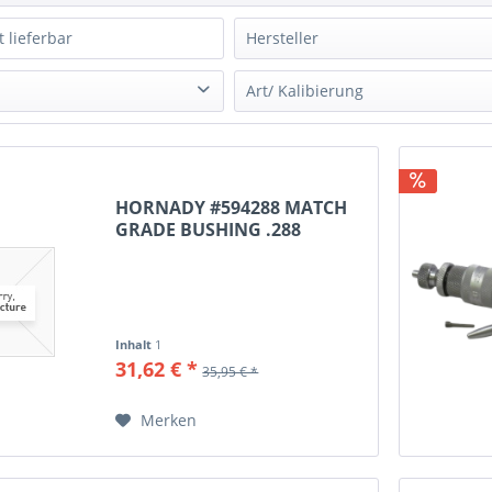
t lieferbar
Hersteller
Hornady
Art/ Kalibierung
 WSM
Vollkalibrierung
HORNADY #594288 MATCH
GRADE BUSHING .288
Inhalt
1
31,62 € *
35,95 € *
Merken