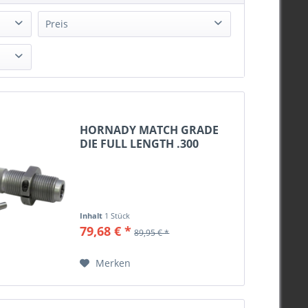
Preis
von
10,28 €
bis
107,96 €
HORNADY MATCH GRADE
DIE FULL LENGTH .300
WSM...
Inhalt
1 Stück
79,68 € *
89,95 € *
Merken