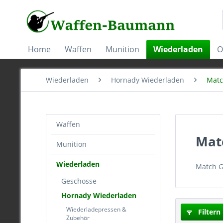
Home
Waffen
Munition
Wiederladen
O
Wiederladen
Hornady Wiederladen
Matc
Waffen
Mat
Munition
Wiederladen
Match G
Geschosse
Hornady Wiederladen
Wiederladepressen &
Filtern
Zubehör