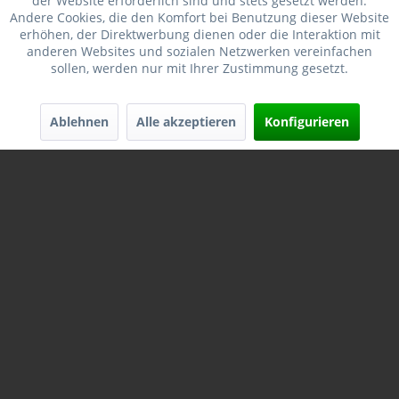
der Website erforderlich sind und stets gesetzt werden.
Merken
Andere Cookies, die den Komfort bei Benutzung dieser Website
erhöhen, der Direktwerbung dienen oder die Interaktion mit
anderen Websites und sozialen Netzwerken vereinfachen
sollen, werden nur mit Ihrer Zustimmung gesetzt.
Ablehnen
Alle akzeptieren
Konfigurieren
HORNADY MATRITZENSATZ .22 NOSLER, #546207
Cartridge: 22 Nosler Bullet Diameter: 0.224 Die Product
Line: Custom Grade™ Dies Die Set: 546207 Die Series: III
Full-Length Size Die: 046286 Seating Die: 044127 Expander
Die:...
Inhalt
1 Paar
82,90 € *
93,95 € *