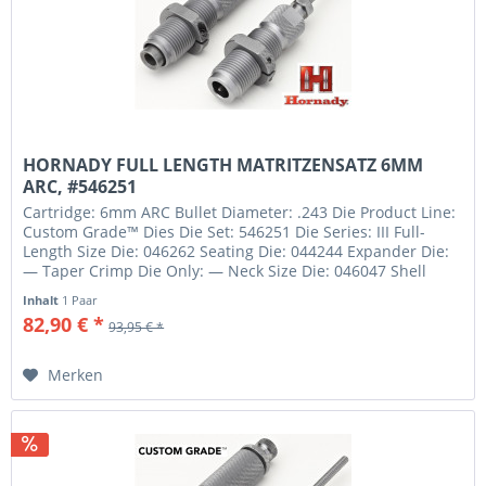
HORNADY FULL LENGTH MATRITZENSATZ 6MM
ARC, #546251
Cartridge: 6mm ARC Bullet Diameter: .243 Die Product Line:
Custom Grade™ Dies Die Set: 546251 Die Series: III Full-
Length Size Die: 046262 Seating Die: 044244 Expander Die:
— Taper Crimp Die Only: — Neck Size Die: 046047 Shell
Holder: #6...
Inhalt
1 Paar
82,90 € *
93,95 € *
Merken