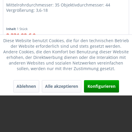
Mittelrohrdurchmesser: 35 Objektivdurchmesser: 44
Vergrößerung: 3,6-18
Inhalt
1 Stück
2.331,92 € *
2.519,00 € *
Diese Website benutzt Cookies, die für den technischen Betrieb
der Website erforderlich sind und stets gesetzt werden.
Merken
Andere Cookies, die den Komfort bei Benutzung dieser Website
erhöhen, der Direktwerbung dienen oder die Interaktion mit
anderen Websites und sozialen Netzwerken vereinfachen
sollen, werden nur mit Ihrer Zustimmung gesetzt.
Ablehnen
Alle akzeptieren
Konfigurieren
LEUPOLD SCREW SOCKET HEAD 8-40 UNRS X .180