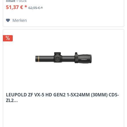
Inhalt
1 Stück
51,37 € *
62,95 € *
Merken
LEUPOLD ZF VX-5 HD GEN2 1-5X24MM (30MM) CDS-
ZL2...