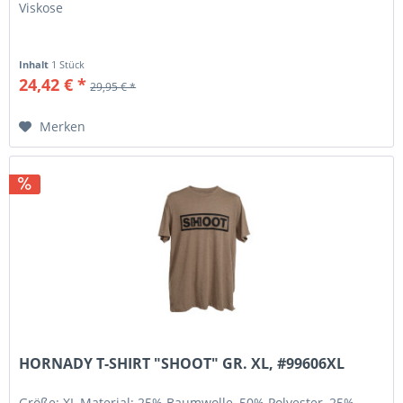
Viskose
Inhalt
1 Stück
24,42 € *
29,95 € *
Merken
HORNADY T-SHIRT "SHOOT" GR. XL, #99606XL
Größe: XL Material: 25% Baumwolle, 50% Polyester, 25%