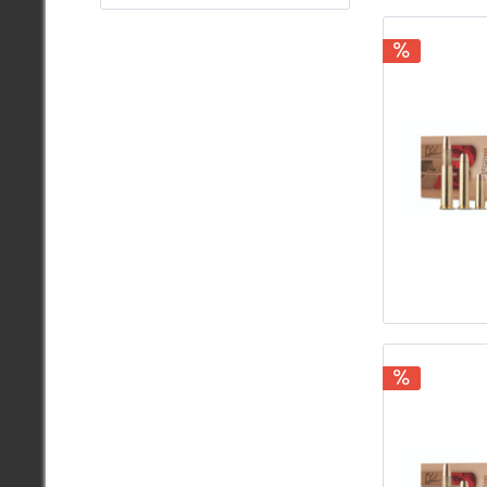
.44-4
.44S
.45 A
.45 A
.45 C
.45 
.45 L
.50 A
.357
.357 
.380 
.454C
.460
.480 
.500
5.7x2
7mm