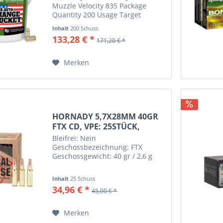
Muzzle Velocity 835 Package
Quantity 200 Usage Target
Shooting
Inhalt
200 Schuss
133,28 € *
171,20 € *
Merken
HORNADY 5,7X28MM 40GR
FTX CD, VPE: 25STÜCK,
#90000
Bleifrei: Nein
Geschossbezeichnung: FTX
Geschossgewicht: 40 gr / 2,6 g
Inhalt
25 Schuss
34,96 € *
45,00 € *
Merken