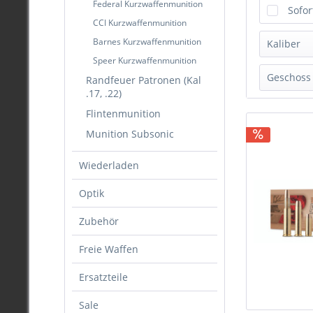
Federal Kurzwaffenmunition
Sofor
CCI Kurzwaffenmunition
Barnes Kurzwaffenmunition
Kaliber
Speer Kurzwaffenmunition
.22 S
Geschoss 
Randfeuer Patronen (Kal
.17, .22)
.25 A
ja
.30 
Flintenmunition
nein
.32 A
Munition Subsonic
.32 
Wiederladen
.32 
.38 S
Optik
.38 S
Zubehör
.40 
.41 
Freie Waffen
.41 
.44 
Ersatzteile
.44 
Sale
.44 S