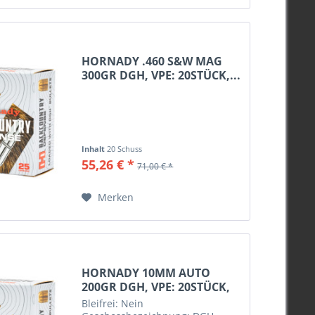
HORNADY .460 S&W MAG
300GR DGH, VPE: 20STÜCK,...
Inhalt
20 Schuss
55,26 € *
71,00 € *
Merken
HORNADY 10MM AUTO
200GR DGH, VPE: 20STÜCK,
#91268
Bleifrei: Nein