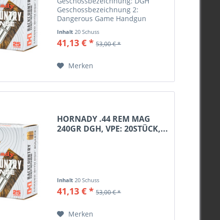
Geschossbezeichnung: DGH
Geschossbezeichnung 2:
Dangerous Game Handgun
Geschossgewicht: 200 gr / 13,0 g
Inhalt
20 Schuss
Kaliber: 10MM AUTO
41,13 € *
53,00 € *
Merken
HORNADY .44 REM MAG
240GR DGH, VPE: 20STÜCK,...
Inhalt
20 Schuss
41,13 € *
53,00 € *
Merken