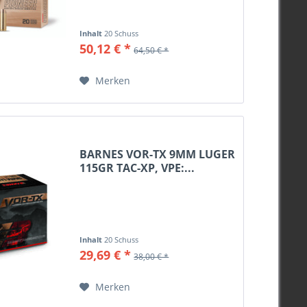
148grs
150grs
Inhalt
20 Schuss
50,12 € *
155grs
64,50 € *
158grs
Merken
160grs
165grs
170grs
175grs
BARNES VOR-TX 9MM LUGER
180grs
115GR TAC-XP, VPE:...
185grs
190grs
200grs
205grs
Inhalt
20 Schuss
210grs
29,69 € *
38,00 € *
220grs
225grs
Merken
230grs