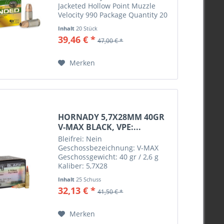
Jacketed Hollow Point Muzzle
Velocity 990 Package Quantity 20
Usage Personal Defense
Inhalt
20 Stück
39,46 € *
47,00 € *
Merken
HORNADY 5,7X28MM 40GR
V-MAX BLACK, VPE:...
Bleifrei: Nein
Geschossbezeichnung: V-MAX
Geschossgewicht: 40 gr / 2,6 g
Kaliber: 5,7X28
Inhalt
25 Schuss
32,13 € *
41,50 € *
Merken