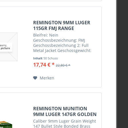
240grs
250grs
255grs
REMINGTON 9MM LUGER
260grs
115GR FMJ RANGE
270grs
HANDGUN...
Bleifrei: Nein
Geschossbezeichnung: FMJ
275grs
Geschossbezeichnung 2: Full
280grs
Metal Jacket Geschossgewicht:
115 gr / 7,5 g Kaliber: 9MM LUGER
300grs
Inhalt
50 Schuss
Munitionslinie: Remington Range
325grs
17,74 € *
22,80 € *
500grs
Merken
REMINGTON MUNITION
9MM LUGER 147GR GOLDEN
SABER...
Caliber 9mm Luger Grain Weight
147 Bullet Style Bonded Brass