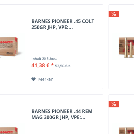
0 Win
Gold Dot
&W
HP
BARNES PIONEER .45 COLT
CP
Hydra- Shok
250GR JHP, VPE:...
uto
IRT (Bleifrei)
olt
JHP
GAP
JHP/XTP
ong Colt
JSP
Inhalt
20 Schuss
E
Monoflex (bleifrei)
41,38 € *
53,50 € *
 Mag
RHT
Sig
Schrot
Merken
Auto
SOLID
asull
SP
 S&W Mag
SWC
Ruger
Syntech Jacket FN
BARNES PIONEER .44 REM
 S&W Mag
TAC-XP
MAG 300GR JHP, VPE:...
8 FN
TBD (bleifrei)
 PRC
TMJ