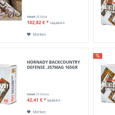
Inhalt
20 Stück
102,82 € *
132,00 € *
Merken
HORNADY BACKCOUNTRY
DEFENSE .357MAG 165GR
DGH,...
Inhalt
25 Schuss
42,41 € *
54,50 € *
Merken