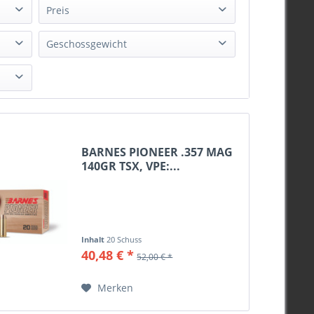
Preis
Geschossgewicht
von
10,11 €
bis
166,69 €
35grs
40grs
45grs
50grs
53grs
BARNES PIONEER .357 MAG
140GR TSX, VPE:...
60grs
70grs
71grs
75grs
80grs
Inhalt
20 Schuss
40,48 € *
52,00 € *
84grs
85grs
Merken
88grs
90grs