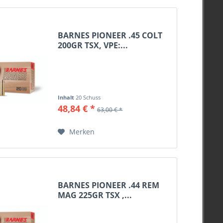
95grs
98grs
BARNES PIONEER .45 COLT
99grs
200GR TSX, VPE:...
100grs
105grs
110grs
115grs
Inhalt
20 Schuss
120grs
48,84 € *
63,00 € *
124grs
125grs
Merken
129grs
130grs
135grs
137grs
BARNES PIONEER .44 REM
138grs
MAG 225GR TSX ,...
140grs
147grs