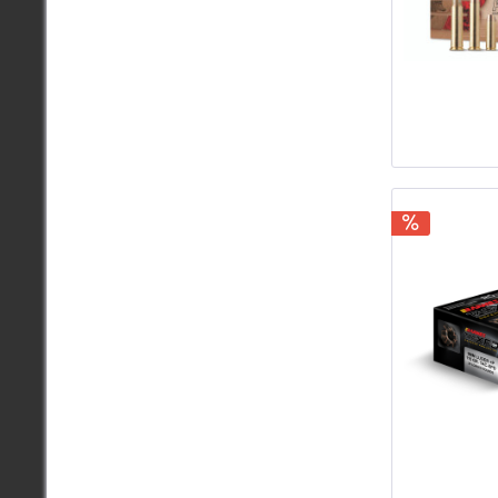
9mm 
9x18
10mm