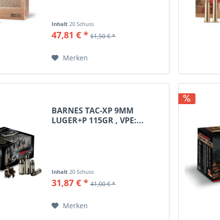
Luger
TSJ
 Makarov
TSX (bleifrei)
Inhalt
20 Schuss
47,81 € *
 Auto
V-Max
61,50 € *
VHP
Merken
WC
XPB
XTP
XTP/FP
BARNES TAC-XP 9MM
XTP/MAG
LUGER+P 115GR , VPE:...
Inhalt
20 Schuss
31,87 € *
41,00 € *
Merken