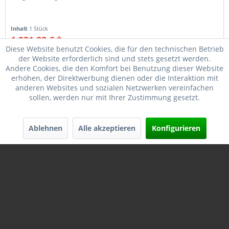
Inhalt
1 Stück
1.931,23 € *
2.149,00 € *
Diese Website benutzt Cookies, die für den technischen Betrieb
der Website erforderlich sind und stets gesetzt werden.
Merken
Andere Cookies, die den Komfort bei Benutzung dieser Website
erhöhen, der Direktwerbung dienen oder die Interaktion mit
anderen Websites und sozialen Netzwerken vereinfachen
sollen, werden nur mit Ihrer Zustimmung gesetzt.
Ablehnen
Alle akzeptieren
Konfigurieren
LEUPOLD MARK 4HD 8-32x56 DM-34MM M5C3
SIDE...
Art: Zielfernrohr Bleifrei: Nein Mittelrohrdurchmesser: 34