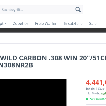
ptik
Zubehör
Freie Waffen
Ersatzteile
Sale
WILD CARBON .308 WIN 20"/51C
1N308NR2B
4.441,
Inhalt:
1 Stück
inkl. MwSt.
zzg
Versandfe