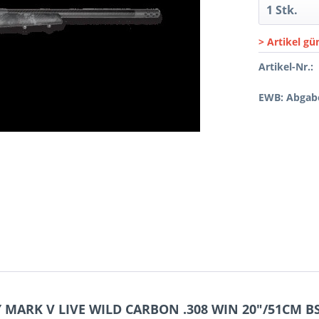
> Artikel gü
Artikel-Nr.:
EWB: Abgabe
MARK V LIVE WILD CARBON .308 WIN 20"/51CM BS