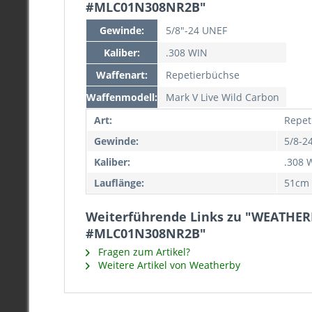
#MLC01N308NR2B"
Gewinde:
5/8"-24 UNEF
Kaliber:
.308 WIN
Waffenart:
Repetierbüchse
Waffenmodell:
Mark V Live Wild Carbon
Art:
Repet
Gewinde:
5/8-2
Kaliber:
.308 
Lauflänge:
51cm
Weiterführende Links zu "WEATHER
#MLC01N308NR2B"
Fragen zum Artikel?
Weitere Artikel von Weatherby