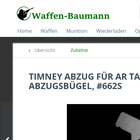
Home
Waffen
Munition
Wiederladen
Op
Übersicht
Zubehör
TIMNEY ABZUG FÜR AR T
ABZUGSBÜGEL, #662S