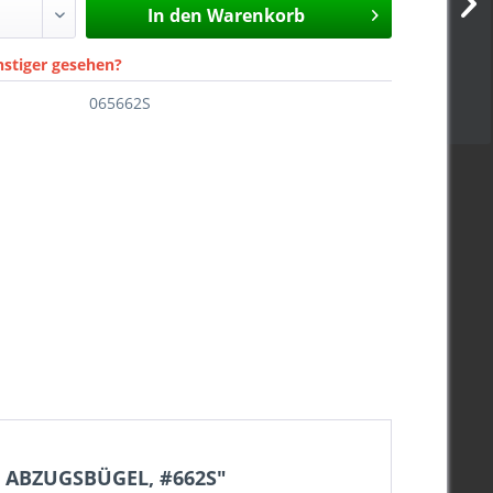
In den
Warenkorb
nstiger gesehen?
065662S
 ABZUGSBÜGEL, #662S"