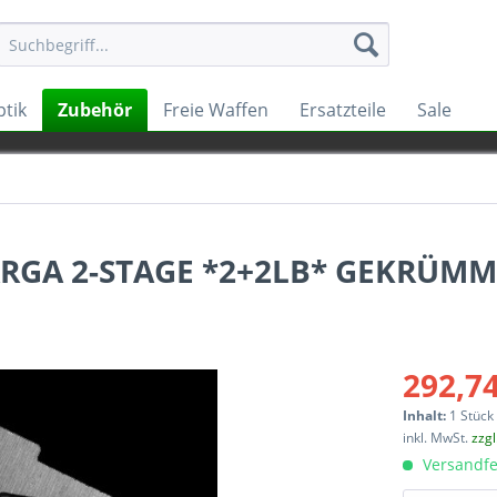
tik
Zubehör
Freie Waffen
Ersatzteile
Sale
ARGA 2-STAGE *2+2LB* GEKRÜM
292,74
Inhalt:
1 Stück
inkl. MwSt.
zzg
Versandfe