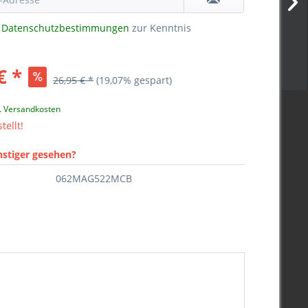
e
Datenschutzbestimmungen
zur Kenntnis
€ *
26,95 € *
(19,07% gespart)
l. Versandkosten
tellt!
nstiger gesehen?
062MAG522MCB