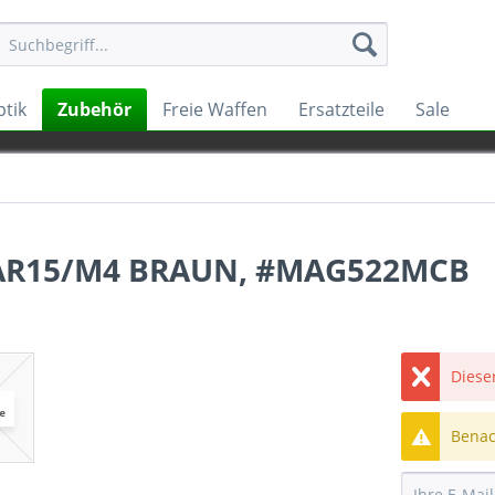
tik
Zubehör
Freie Waffen
Ersatzteile
Sale
 AR15/M4 BRAUN, #MAG522MCB
Dieser
Benach