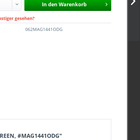
In den
Warenkorb
nstiger gesehen?
062MAG1441ODG
 GREEN, #MAG1441ODG"