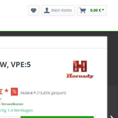
Mein Konto
0,00 € *
W, VPE:5
€ *
16,50 € *
(13,45% gespart)
ss
l. Versandkosten
rtig 1-4 Werktagen