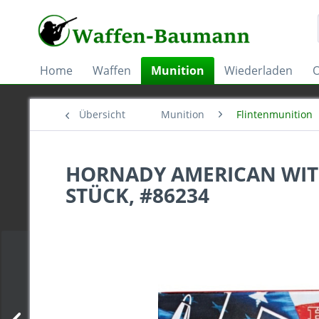
Home
Waffen
Munition
Wiederladen
O
Übersicht
Munition
Flintenmunition
HORNADY AMERICAN WITHE
STÜCK, #86234