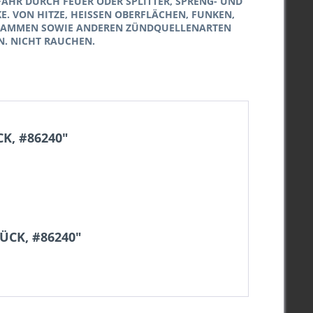
FAHR DURCH FEUER ODER SPLITTER, SPRENG- UND
. VON HITZE, HEISSEN OBERFLÄCHEN, FUNKEN,
LAMMEN SOWIE ANDEREN ZÜNDQUELLENARTEN
N. NICHT RAUCHEN.
K, #86240"
ÜCK, #86240"