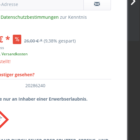
e
Datenschutzbestimmungen
zur Kenntnis
€ *
26,00 € *
(9,38% gespart)
uss
l. Versandkosten
tellt!
nstiger gesehen?
20286240
 nur an Inhaber einer Erwerbserlaubnis.