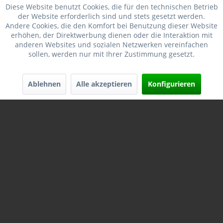
Diese Website benutzt Cookies, die für den technischen Betrieb
der Website erforderlich sind und stets gesetzt werden.
Merken
Andere Cookies, die den Komfort bei Benutzung dieser Website
erhöhen, der Direktwerbung dienen oder die Interaktion mit
anderen Websites und sozialen Netzwerken vereinfachen
sollen, werden nur mit Ihrer Zustimmung gesetzt.
Ablehnen
Alle akzeptieren
Konfigurieren
HORNADY AMERICA WHITETAIL 7MM-08 REM 139GR
SST...
Inhalt
20 Schuss