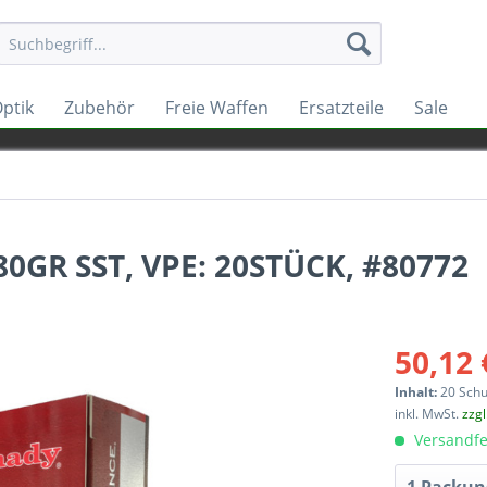
ptik
Zubehör
Freie Waffen
Ersatzteile
Sale
0GR SST, VPE: 20STÜCK, #80772
50,12 
Inhalt:
20 Sch
inkl. MwSt.
zzg
Versandfe