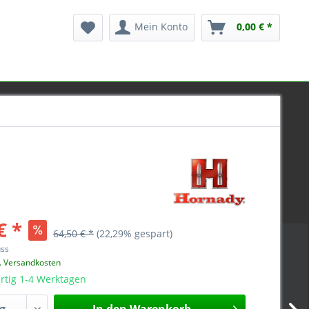
Mein Konto
0,00 € *
€ *
64,50 € *
(22,29% gespart)
uss
l. Versandkosten
rtig 1-4 Werktagen