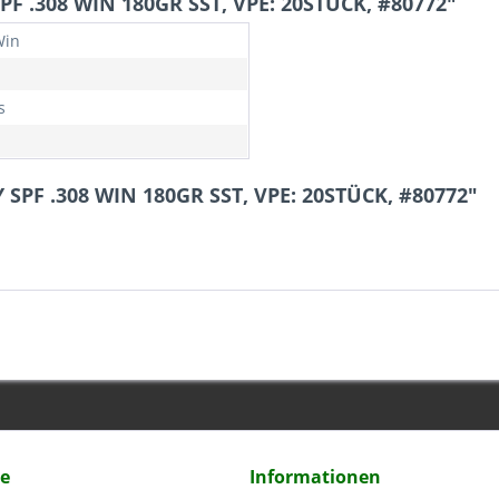
 .308 WIN 180GR SST, VPE: 20STÜCK, #80772"
Win
s
SPF .308 WIN 180GR SST, VPE: 20STÜCK, #80772"
ce
Informationen