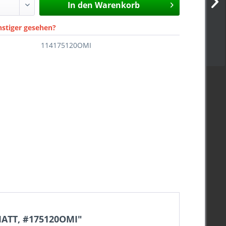
In den
Warenkorb
nstiger gesehen?
114175120OMI
ATT, #175120OMI"