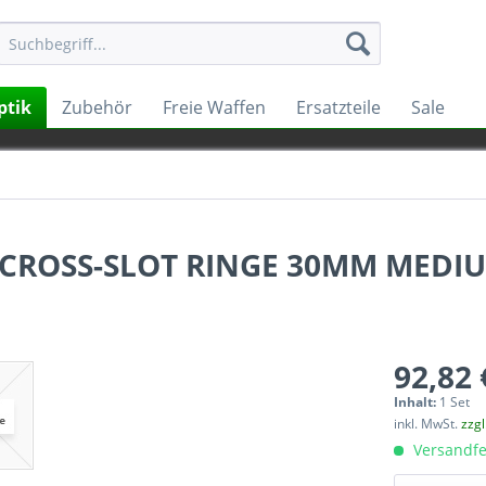
ptik
Zubehör
Freie Waffen
Ersatzteile
Sale
CROSS-SLOT RINGE 30MM MEDIU
92,82 
Inhalt:
1 Set
inkl. MwSt.
zzg
Versandfe