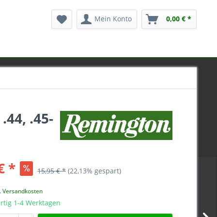
Mein Konto
0,00 € *
44, .45-
€ *
15,95 € *
(22,13% gespart)
l. Versandkosten
rtig 1-4 Werktagen