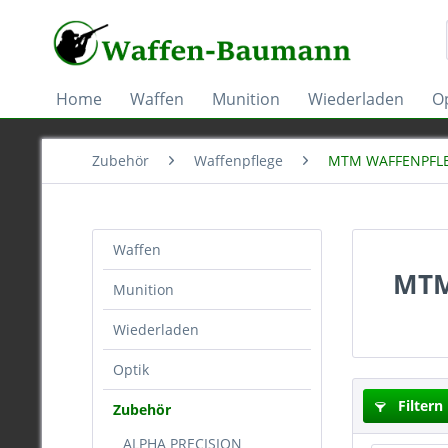
Home
Waffen
Munition
Wiederladen
Op
Zubehör
Waffenpflege
MTM WAFFENPFL
Waffen
MTM
Munition
Wiederladen
Optik
Filtern
Zubehör
ALPHA PRECISION