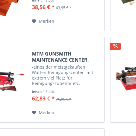
Inhalt
1 Stück
38,56 € *
43,95 € *
Merken
MTM GUNSMITH
MAINTENANCE CENTER,
##RMC-5-30
-eines der meistgekauften
Waffen-Reinigungscenter -mit
extrem viel Platz für
Reinigungszubehör etc. -
gummierte Auflagen zum Schutz
Inhalt
1 Stück
der Waffe -aus Kunststoff, somit
62,83 € *
76,95 € *
extrem leicht -Farbe Rot
Merken