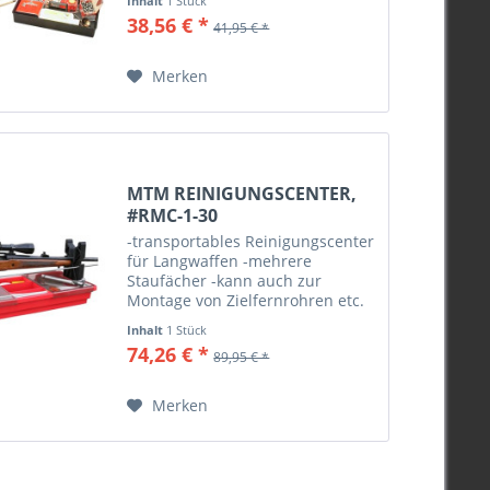
Inhalt
1 Stück
38,56 € *
41,95 € *
Merken
MTM REINIGUNGSCENTER,
#RMC-1-30
-transportables Reinigungscenter
für Langwaffen -mehrere
Staufächer -kann auch zur
Montage von Zielfernrohren etc.
genutzt werden -passend für alle
Inhalt
1 Stück
gängigen Langwaffen -Farbe Rot
74,26 € *
89,95 € *
Merken