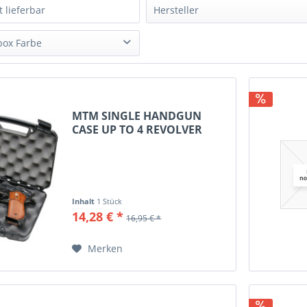
t lieferbar
Hersteller
MTM
box Farbe
Unbekannt
t Green
ge
MTM SINGLE HANDGUN
CASE UP TO 4 REVOLVER
BLACK,...
Inhalt
1 Stück
14,28 € *
16,95 € *
Merken