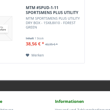
MTM #SPUD-1-11
SPORTSMENS PLUS UTILITY
DRY BOX...
MTM SPORTSMENS PLUS UTILITY
DRY BOX - 15X8,8X10 - FOREST
GREEN
Inhalt
1 Stück
38,56 € *
43,95 € *
Merken
ce
Informationen
chtigung
Versand und Zahlungsbedingun