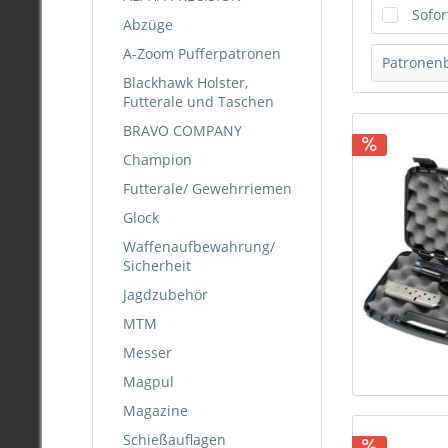
Sofor
Abzüge
A-Zoom Pufferpatronen
Patronen
Blackhawk Holster,
Futterale und Taschen
Fores
BRAVO COMPANY
Oran
Champion
Futterale/ Gewehrriemen
Glock
Waffenaufbewahrung/
Sicherheit
Jagdzubehör
MTM
Messer
Magpul
Magazine
Schießauflagen