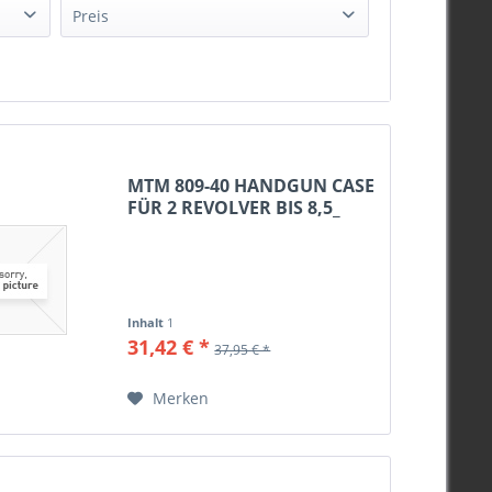
Preis
von
11,28 €
bis
74,26 €
MTM 809-40 HANDGUN CASE
FÜR 2 REVOLVER BIS 8,5_
Inhalt
1
31,42 € *
37,95 € *
Merken