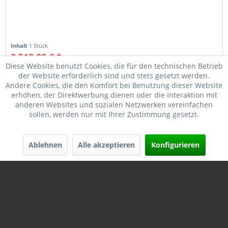
Inhalt
1 Stück
3.512,88 € *
3.569,00 € *
Diese Website benutzt Cookies, die für den technischen Betrieb
der Website erforderlich sind und stets gesetzt werden.
Merken
Andere Cookies, die den Komfort bei Benutzung dieser Website
erhöhen, der Direktwerbung dienen oder die Interaktion mit
anderen Websites und sozialen Netzwerken vereinfachen
sollen, werden nur mit Ihrer Zustimmung gesetzt.
Ablehnen
Alle akzeptieren
Konfigurieren
KIMBER 2K11 9MM LUGER 5"/12,7CM, #3500051