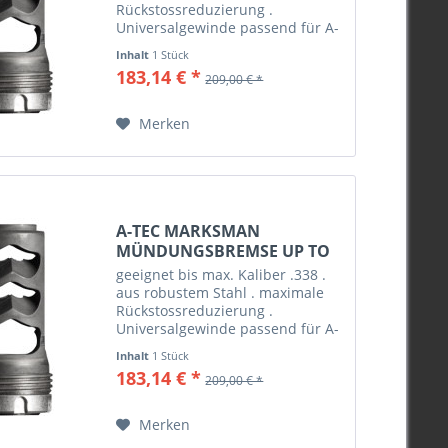
Rückstossreduzierung .
Universalgewinde passend für A-
Tec Marksman Schalldämpfer .
Inhalt
1 Stück
Cerakote beschichtet . erhältlich
183,14 € *
209,00 € *
mit Gewinde 5/8“x24, M14x1, M
15x1, M17x1 und M18x1
Merken
A-TEC MARKSMAN
MÜNDUNGSBREMSE UP TO
.338 M17X1
geeignet bis max. Kaliber .338 .
aus robustem Stahl . maximale
Rückstossreduzierung .
Universalgewinde passend für A-
Tec Marksman Schalldämpfer .
Inhalt
1 Stück
Cerakote beschichtet . erhältlich
183,14 € *
209,00 € *
mit Gewinde 5/8“x24, M14x1, M
15x1, M17x1 und M18x1
Merken