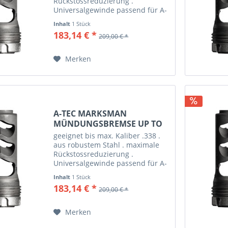
Rückstossreduzierung .
Universalgewinde passend für A-
Tec Marksman Schalldämpfer .
Inhalt
1 Stück
Cerakote beschichtet . erhältlich
183,14 € *
209,00 € *
mit Gewinde 5/8“x24, M14x1, M
15x1, M17x1 und M18x1
Merken
A-TEC MARKSMAN
MÜNDUNGSBREMSE UP TO
.338 M14X1
geeignet bis max. Kaliber .338 .
aus robustem Stahl . maximale
Rückstossreduzierung .
Universalgewinde passend für A-
Tec Marksman Schalldämpfer .
Inhalt
1 Stück
Cerakote beschichtet . erhältlich
183,14 € *
209,00 € *
mit Gewinde 5/8“x24, M14x1, M
15x1, M17x1 und M18x1
Merken