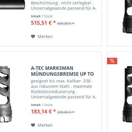
Beschichtung . nicht zerlegbar .
Universalgewinde passend für A-
Tec Marksman Mündungsbremse
Inhalt
1 Stück
. erhältlich in den Kalibern 6,5
515,51 € *
649,00 € *
mm (.264), .30 und .338!
Merken
A-TEC MARKSMAN
MÜNDUNGSBREMSE UP TO
.338,...
geeignet bis max. Kaliber .338 .
aus robustem Stahl . maximale
Rückstossreduzierung .
Universalgewinde passend für A-
Tec Marksman Schalldämpfer .
Inhalt
1 Stück
Cerakote beschichtet . erhältlich
183,14 € *
209,00 € *
mit Gewinde 5/8“x24, M14x1, M
15x1, M17x1 und M18x1
Merken