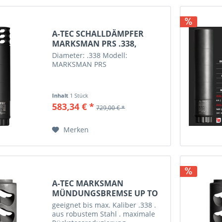
arz
.338
A-TEC SCHALLDÄMPFER
MARKSMAN PRS .338,
#MARKPRS338
Diameter: .338 Modell:
MARKSMAN PRS
Inhalt
1 Stück
583,34 € *
729,00 € *
Merken
A-TEC MARKSMAN
MÜNDUNGSBREMSE UP TO
.338,...
geeignet bis max. Kaliber .338 .
aus robustem Stahl . maximale