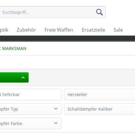
ptik
Zubehör
Freie Waffen
Ersatzteile
Sale
C MARKSMAN
t lieferbar
Hersteller
A-TEC
mpfer Typ
Schalldämpfer Kaliber
sman
.30
mpfer Farbe
.264