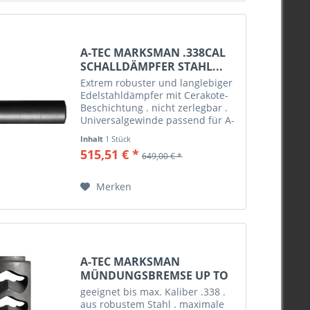
A-TEC MARKSMAN .338CAL
SCHALLDÄMPFER STAHL...
Extrem robuster und langlebiger
Edelstahldämpfer mit Cerakote-
Beschichtung . nicht zerlegbar .
Universalgewinde passend für A-
Tec Marksman Mündungsbremse
Inhalt
1 Stück
. erhältlich in den Kalibern 6,5
515,51 € *
649,00 € *
mm (.264), .30 und .338!
Merken
A-TEC MARKSMAN
MÜNDUNGSBREMSE UP TO
.338 M18X1,5
geeignet bis max. Kaliber .338 .
aus robustem Stahl . maximale