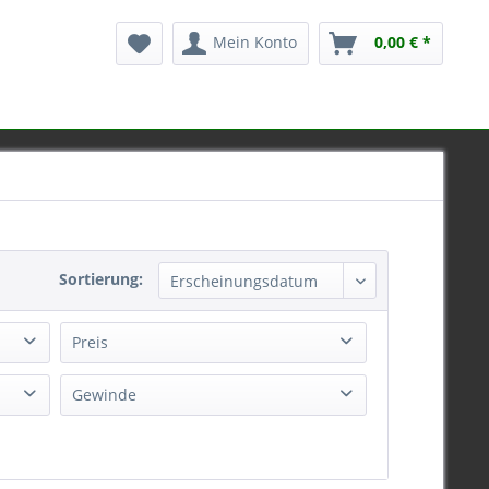
Mein Konto
0,00 € *
Sortierung:
Preis
Gewinde
von
183,14 €
bis
583,34 €
3/4-24UNF
5/8-24 UNEF