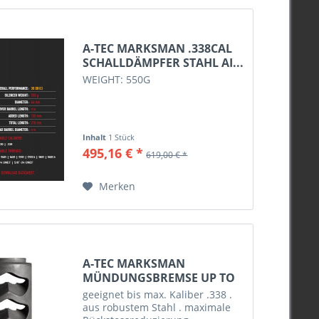
M14x1
M15x1
M17x1
A-TEC MARKSMAN .338CAL
SCHALLDÄMPFER STAHL AI...
M18x1
WEIGHT: 550G
M18x1,5
Marksman Mündungsbremse
Inhalt
1 Stück
495,16 € *
619,00 € *
Merken
A-TEC MARKSMAN
MÜNDUNGSBREMSE UP TO
.338 M18X1
geeignet bis max. Kaliber .338 .
aus robustem Stahl . maximale