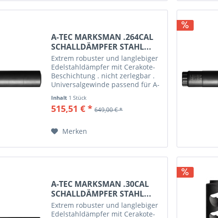
A-TEC MARKSMAN .264CAL
SCHALLDÄMPFER STAHL...
Extrem robuster und langlebiger
Edelstahldämpfer mit Cerakote-
Beschichtung . nicht zerlegbar .
Universalgewinde passend für A-
Tec Marksman Mündungsbremse
Inhalt
1 Stück
. erhältlich in den Kalibern 6,5
515,51 € *
649,00 € *
mm (.264), .30 und .338!
Merken
A-TEC MARKSMAN .30CAL
SCHALLDÄMPFER STAHL...
Extrem robuster und langlebiger
Edelstahldämpfer mit Cerakote-