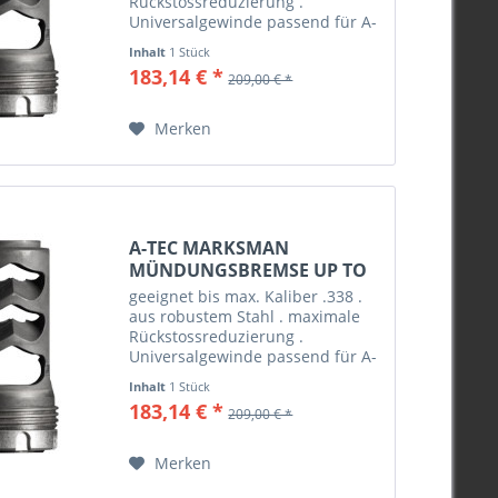
Rückstossreduzierung .
Universalgewinde passend für A-
Tec Marksman Schalldämpfer .
Inhalt
1 Stück
Cerakote beschichtet . erhältlich
183,14 € *
209,00 € *
mit Gewinde 5/8“x24, M14x1, M
15x1, M17x1 und M18x1
Merken
A-TEC MARKSMAN
MÜNDUNGSBREMSE UP TO
.338, M15X1
geeignet bis max. Kaliber .338 .
aus robustem Stahl . maximale
Rückstossreduzierung .
Universalgewinde passend für A-
Tec Marksman Schalldämpfer .
Inhalt
1 Stück
Cerakote beschichtet . erhältlich
183,14 € *
209,00 € *
mit Gewinde 5/8“x24, M14x1, M
15x1, M17x1 und M18x1
Merken