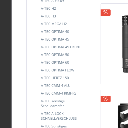
A-TEC A-FLOW
Schw
A-TEC H2
A-TEC H3
A-TEC MEGA H2
A-TEC OPTIMA 40
A-TEC OPTIMA 45
A-TEC OPTIMA 45 FRONT
A-TEC OPTIMA 50
A-TEC OPTIMA 60
A-TEC OPTIMA FLOW
A-TEC HERTZ 150
A-TEC CMM-4 ALU
A-TEC CMM-4 RIMFIRE
A-TEC sonstige
Schalldämpfer
A-TEC A-LOCK
SCHNELLVERSCHLUSS
A-TEC Sonstiges