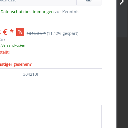
e
Datenschutzbestimmungen
zur Kenntnis
 € *
134,20 € *
(11,42% gespart)
ück
l. Versandkosten
tellt!
nstiger gesehen?
304210I