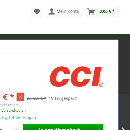
Mein Konto
0,00 € *
 € *
234,50 € *
(19,1% gespart)
ündhütchen
l. Versandkosten
rtig 1-4 Werktagen