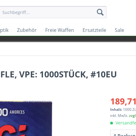
ptik
Zubehör
Freie Waffen
Ersatzteile
Sale
FLE, VPE: 1000STÜCK, #10EU
189,71
Inhalt:
1000 Z
inkl. MwSt.
zzg
Versandfe