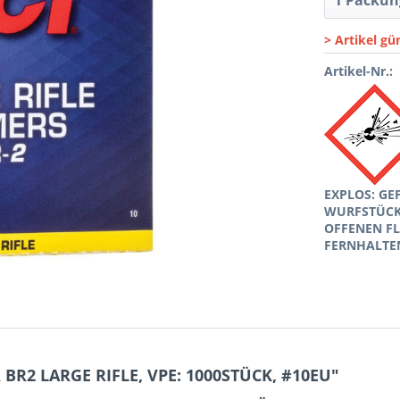
> Artikel gü
Artikel-Nr.:
EXPLOS: GE
WURFSTÜCKE
OFFENEN F
FERNHALTE
BR2 LARGE RIFLE, VPE: 1000STÜCK, #10EU"