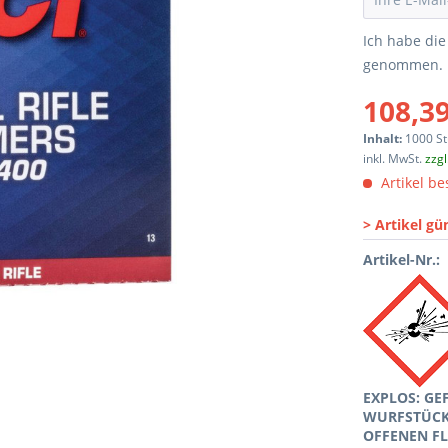
Ich habe di
genommen.
108,39
Inhalt:
1000 St
inkl. MwSt.
zzg
Artikel bes
> Artikel gü
Artikel-Nr.:
EXPLOS: GE
WURFSTÜCKE
OFFENEN F