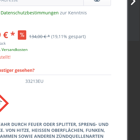
e
Datenschutzbestimmungen
zur Kenntnis
 € *
134,00 € *
(19,11% gespart)
ück
l. Versandkosten
tellt!
nstiger gesehen?
33213EU
FAHR DURCH FEUER ODER SPLITTER, SPRENG- UND
. VON HITZE, HEISSEN OBERFLÄCHEN, FUNKEN,
LAMMEN SOWIE ANDEREN ZÜNDQUELLENARTEN