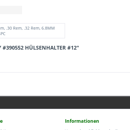
em, .30 Rem, .32 Rem, 6.8MM
SPC
Y #390552 HÜLSENHALTER #12"
ce
Informationen