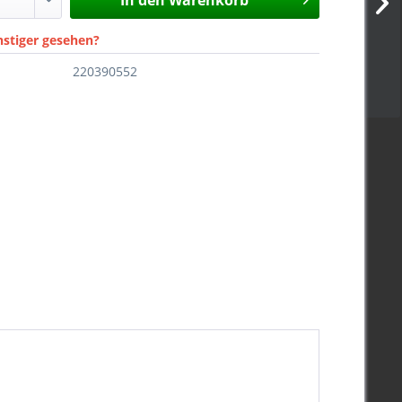
In den
Warenkorb
nstiger gesehen?
220390552