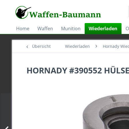
Home
Waffen
Munition
Wiederladen
O
Übersicht
Wiederladen
Hornady Wie
HORNADY #390552 HÜLS