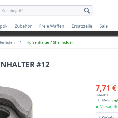
ptik
Zubehör
Freie Waffen
Ersatzteile
Sale
derladen
Hülsenhalter / Shellholder
ENHALTER #12
7,71 €
Inhalt:
1
inkl. MwSt.
zzg
Versandfe