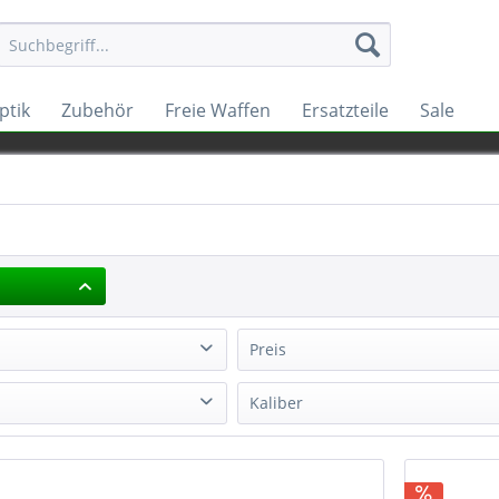
ptik
Zubehör
Freie Waffen
Ersatzteile
Sale
Preis
Arms
Kaliber
von
1149,54 €
bis
1856,40 €
ngton
28UNEF
.22-250 Rem
24 UNEF
.308 Win