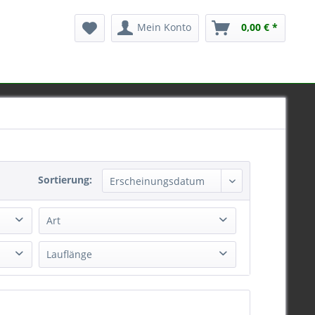
Mein Konto
0,00 € *
Sortierung:
Art
Repetierbüchse
Lauflänge
42cm
51cm