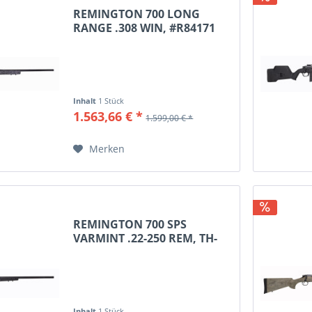
6.5 Creedmoor
REMINGTON 700 LONG
RANGE .308 WIN, #R84171
Inhalt
1 Stück
1.563,66 € *
1.599,00 € *
Merken
REMINGTON 700 SPS
VARMINT .22-250 REM, TH-
MZ,...
Inhalt
1 Stück