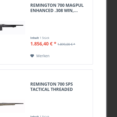
56cm
REMINGTON 700 MAGPUL
66cm
ENHANCED .308 WIN,...
Inhalt
1 Stück
1.856,40 € *
1.899,00 € *
Merken
REMINGTON 700 SPS
TACTICAL THREADED
6,5MM...
Inhalt
1 Stück