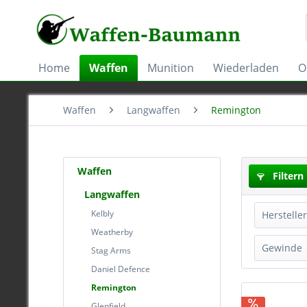
Home
Waffen
Munition
Wiederladen
O
Waffen
Langwaffen
Remington
Waffen
Filtern
Langwaffen
Kelbly
Hersteller
Weatherby
Rem
Gewinde
Stag Arms
Remi
Daniel Defence
1/2-
Remington
5/8-
Glenfield