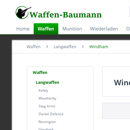
Home
Waffen
Munition
Wiederladen
O
Waffen
Langwaffen
Windham
Waffen
Win
Langwaffen
Kelbly
Weatherby
Stag Arms
Daniel Defence
Remington
Glenfield