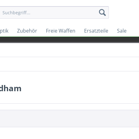
ptik
Zubehör
Freie Waffen
Ersatzteile
Sale
dham