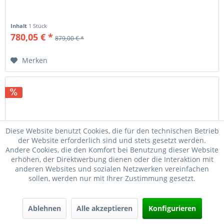
Inhalt
1 Stück
780,05 € *
879,00 € *
Merken
Diese Website benutzt Cookies, die für den technischen Betrieb
der Website erforderlich sind und stets gesetzt werden.
Andere Cookies, die den Komfort bei Benutzung dieser Website
erhöhen, der Direktwerbung dienen oder die Interaktion mit
anderen Websites und sozialen Netzwerken vereinfachen
sollen, werden nur mit Ihrer Zustimmung gesetzt.
SAVAGE REVEL DLX SR .22 LR 18"/46CM 1/2"X28,...
Ablehnen
Alle akzeptieren
Konfigurieren
Kaliber: .22 LR Waffenart: Unterhebelrepetierbüchse
Waffenmodell: Revel DLX SR